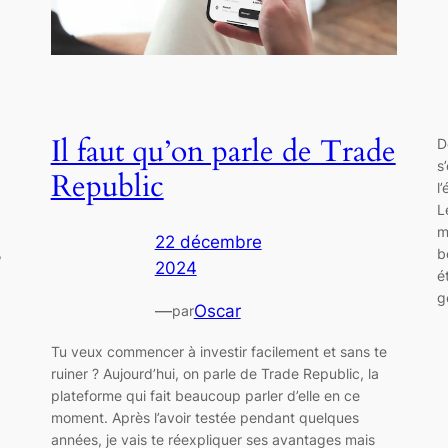
Il faut qu’on parle de Trade
D
s
Republic
l
L
m
22 décembre
,
b
2024
é
g
—
Oscar
par
Tu veux commencer à investir facilement et sans te
ruiner ? Aujourd’hui, on parle de Trade Republic, la
plateforme qui fait beaucoup parler d’elle en ce
moment. Après l’avoir testée pendant quelques
années, je vais te réexpliquer ses avantages mais