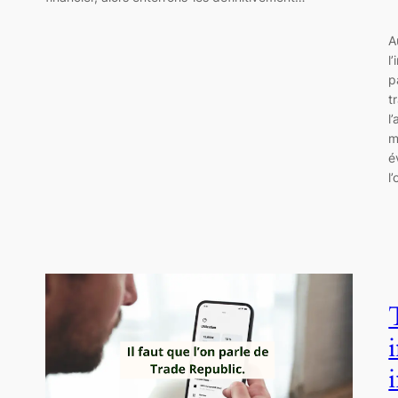
A
l
p
t
l
m
é
l